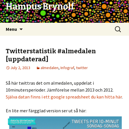
Hampus Brynolf
digital
Skip
Search
Menu
to
for:
content
Twitterstatistik #almedalen
[uppdaterad]
July 2, 2013
almedalen
,
Infograf
,
twitter
Så här twittras det om almedalen, uppdelat i
10minutersperioder. Jämförelse mellan 2013 och 2012.
Själva datan finns i ett google spreadsheet du kan hitta här
.
En lite mer färgglad version ser ut så här: