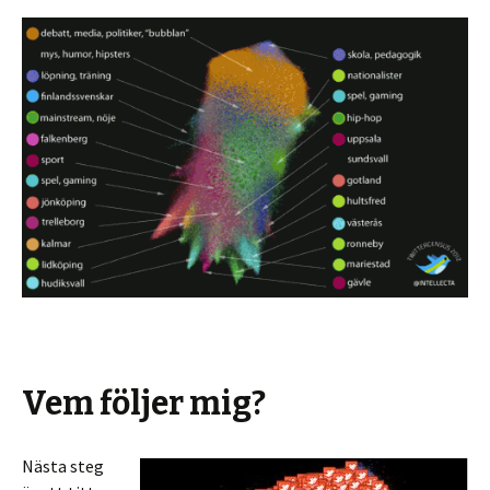
Vem följer mig?
Nästa steg