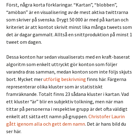
Först, några korta förklaringar. “Kartan”, “blobben”,
“amöban” är en visualisering av de mest aktiva twittrarna
som skriver på svenska. Drygt 50 000 är med på kartan och
kriteriet är att kontot skrivit minst lika många tweets som
det är dagar gammalt. Alltså en snittproduktion på minst 1
tweet om dagen.
Dessa konton har sedan visualiserats med en kraft-baserat
algoritm som enkelt uttryckt gör konton som följer
varandra dras samman, medan konton som inte följs skjuts
bort. Mycket mer
utförlig beskrivning
finns här. Färgerna
representerar olika kluster som är statistiskt
framräknande. Totalt finns 23 sådana kluster i kartan. Vad
ett kluster “är” blir en subjektiv tolkning, men när man
tittar på personerna i respektive grupp är det ofta väldigt
enkelt att sätta ett namn på gruppen.
Christofer Laurin
gått igenom alla och gett dem namn
. Det är hans bild du
ser här.