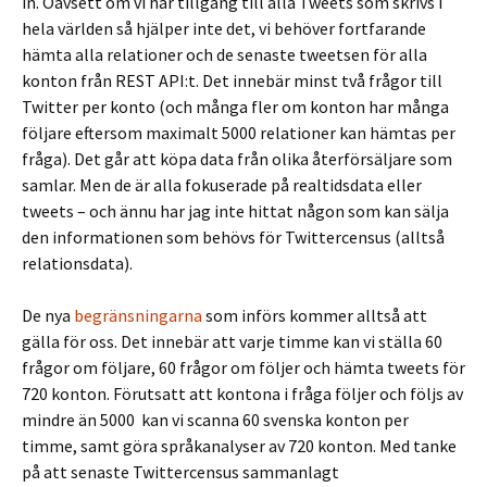
in. Oavsett om vi har tillgång till alla Tweets som skrivs i
hela världen så hjälper inte det, vi behöver fortfarande
hämta alla relationer och de senaste tweetsen för alla
konton från REST API:t. Det innebär minst två frågor till
Twitter per konto (och många fler om konton har många
följare eftersom maximalt 5000 relationer kan hämtas per
fråga). Det går att köpa data från olika återförsäljare som
samlar. Men de är alla fokuserade på realtidsdata eller
tweets – och ännu har jag inte hittat någon som kan sälja
den informationen som behövs för Twittercensus (alltså
relationsdata).
De nya
begränsningarna
som införs kommer alltså att
gälla för oss. Det innebär att varje timme kan vi ställa 60
frågor om följare, 60 frågor om följer och hämta tweets för
720 konton. Förutsatt att kontona i fråga följer och följs av
mindre än 5000 kan vi scanna 60 svenska konton per
timme, samt göra språkanalyser av 720 konton. Med tanke
på att senaste Twittercensus sammanlagt