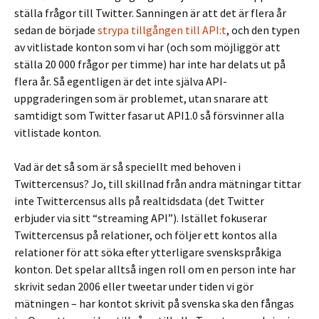
ställa frågor till Twitter. Sanningen är att det är flera år
sedan de började
strypa tillgången till API:t
, och den typen
av vitlistade konton som vi har (och som möjliggör att
ställa 20 000 frågor per timme) har inte har delats ut på
flera år. Så egentligen är det inte själva API-
uppgraderingen som är problemet, utan snarare att
samtidigt som Twitter fasar ut API1.0 så försvinner alla
vitlistade konton.
Vad är det så som är så speciellt med behoven i
Twittercensus? Jo, till skillnad från andra mätningar tittar
inte Twittercensus alls på realtidsdata (det Twitter
erbjuder via sitt “streaming API”). Istället fokuserar
Twittercensus på relationer, och följer ett kontos alla
relationer för att söka efter ytterligare svenskspråkiga
konton. Det spelar alltså ingen roll om en person inte har
skrivit sedan 2006 eller tweetar under tiden vi gör
mätningen – har kontot skrivit på svenska ska den fångas