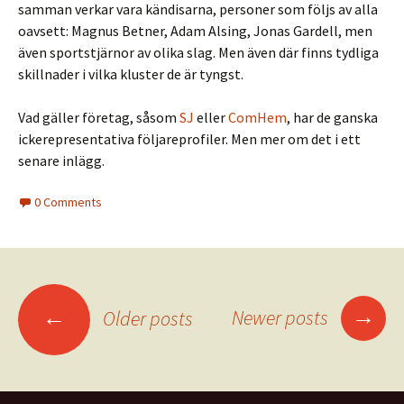
samman verkar vara kändisarna, personer som följs av alla
oavsett: Magnus Betner, Adam Alsing, Jonas Gardell, men
även sportstjärnor av olika slag. Men även där finns tydliga
skillnader i vilka kluster de är tyngst.
Vad gäller företag, såsom
SJ
eller
ComHem
, har de ganska
ickerepresentativa följareprofiler. Men mer om det i ett
senare inlägg.
0 Comments
→
←
Newer posts
Older posts
Posts
navigation