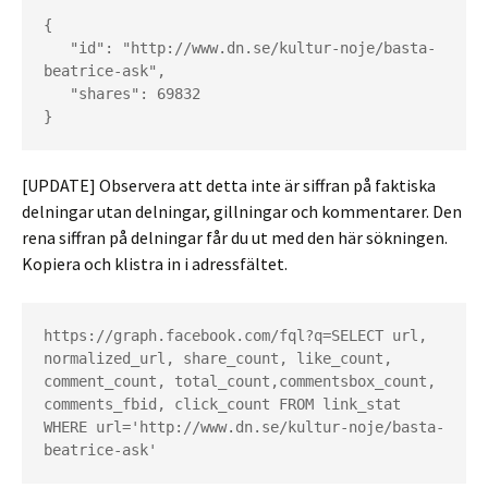
{

   "id": "http://www.dn.se/kultur-noje/basta-
beatrice-ask",

   "shares": 69832

}
[UPDATE] Observera att detta inte är siffran på faktiska
delningar utan delningar, gillningar och kommentarer. Den
rena siffran på delningar får du ut med den här sökningen.
Kopiera och klistra in i adressfältet.
https://graph.facebook.com/fql?q=SELECT url, 
normalized_url, share_count, like_count, 
comment_count, total_count,commentsbox_count, 
comments_fbid, click_count FROM link_stat 
WHERE url='http://www.dn.se/kultur-noje/basta-
beatrice-ask'