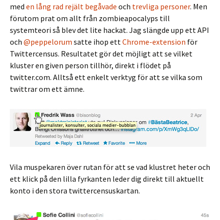
med
en
lång
rad
rejält
begåvade
och
trevliga
personer
. Men
förutom prat om allt från zombieapocalyps till
systemteori så blev det lite hackat. Jag slängde upp ett API
och
@peppelorum
satte ihop ett
Chrome-extension
för
Twittercensus. Resultatet gör det möjligt att se vilket
kluster en given person tillhör, direkt i flödet på
twitter.com. Alltså ett enkelt verktyg för att se vilka som
twittrar om ett ämne.
Vila muspekaren över rutan för att se vad klustret heter och
ett klick på den lilla fyrkanten leder dig direkt till aktuellt
konto i den stora twittercensuskartan.