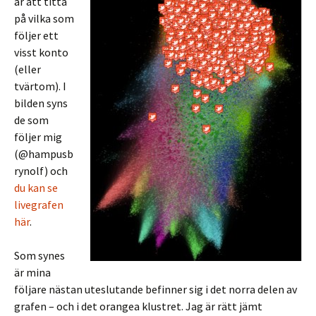
är att titta
på vilka som
följer ett
visst konto
(eller
tvärtom). I
bilden syns
de som
följer mig
(@hampusb
rynolf) och
du kan se
livegrafen
här
.
Som synes
är mina
följare nästan uteslutande befinner sig i det norra delen av
grafen – och i det orangea klustret. Jag är rätt jämt