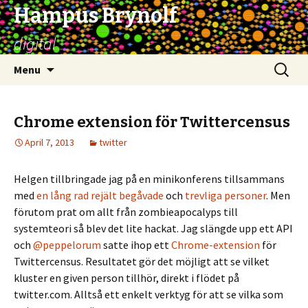
Hampus Brynolf
digital
Skip
Search
Menu
to
for:
content
Chrome extension för Twittercensus
April 7, 2013
twitter
Helgen tillbringade jag på en minikonferens tillsammans
med
en
lång
rad
rejält
begåvade
och
trevliga
personer
. Men
förutom prat om allt från zombieapocalyps till
systemteori så blev det lite hackat. Jag slängde upp ett API
och
@peppelorum
satte ihop ett
Chrome-extension
för
Twittercensus. Resultatet gör det möjligt att se vilket
kluster en given person tillhör, direkt i flödet på
twitter.com. Alltså ett enkelt verktyg för att se vilka som