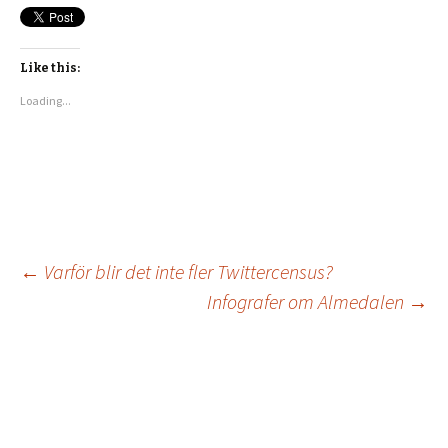
Like this:
Loading...
←
Varför blir det inte fler Twittercensus?
Infografer om Almedalen
→
Post
navigation