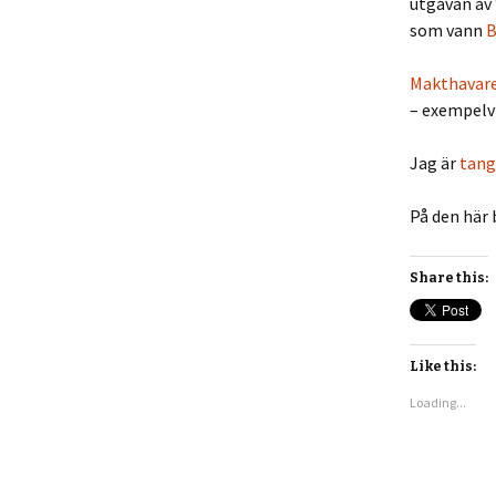
utgåvan av 
som vann
B
Makthavare
– exempelv
Jag är
tang
På den här 
Share this:
Like this:
Loading...