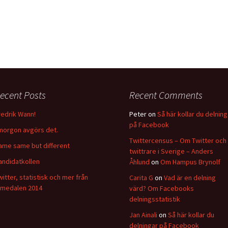
ecent Posts
Recent Comments
redrik Wann!
Peter
on
Så här kollar du delning
på Facebook
 morgon avgörs det.
Twittercensus – Om Twitter och
ame same but different
twittrare i Sverige – Anders
andidatkollen
Åhlund
on
Om Hampus Brynolf
witter, statistisk och mer från
Carita G
on
Vad är en delning
lmedalen 2014
värd? Om Facebooks
delningsstatistik
Jan Ainali
on
Så här kollar du
delningar på Facebook