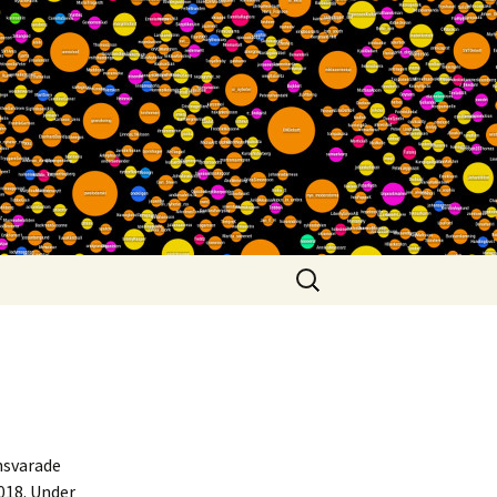
Search
for:
nsvarade
018. Under