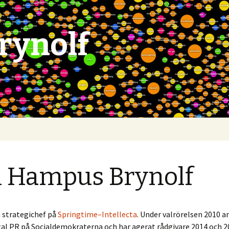
rynolf
 Hampus Brynolf
 strategichef på
Springtime–Intellecta
. Under valrörelsen 2010 a
ital PR på Socialdemokraterna och har agerat rådgivare 2014 och 2