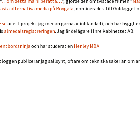
“
…om detta må ni berätta…
“, gjorde den omtvistade filmen “
Ma
ästa alternativa media på Roygala
, nominerades till Guldägget o
.se
är ett projekt jag mer än gärna är inblandad i, och har byggt e
is
almedalsregistreringen
. Jag är delägare i Inre Kabinettet AB.
entbordsninja
och har studerat en
Henley MBA
bloggen publicerar jag sällsynt, oftare om tekniska saker än om a