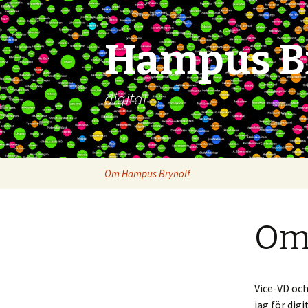
Hampus B
digital
Skip
Om Hampus Brynolf
to
content
Om
Vice-VD och
jag för dig