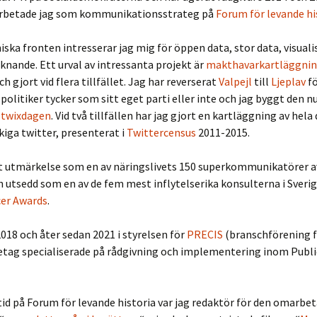
rbetade jag som kommunikationsstrateg på
Forum för levande hi
iska fronten intresserar jag mig för öppen data, stor data, visuali
iknande. Ett urval av intressanta projekt är
makthavarkartläggni
h gjort vid flera tillfället. Jag har reverserat
Valpejl
till
Ljeplav
fö
politiker tycker som sitt eget parti eller inte och jag byggt den 
e
twixdagen
. Vid två tillfällen har jag gjort en kartläggning av hela
iga twitter, presenterat i
Twittercensus
2011-2015.
tt utmärkelse som en av näringslivets 150 superkommunikatörer a
utsedd som en av de fem mest inflytelserika konsulterna i Sverig
cer Awards
.
018 och åter sedan 2021 i styrelsen för
PRECIS
(branschförening 
etag specialiserade på rådgivning och implementering inom Publi
id på Forum för levande historia var jag redaktör för den omarbe