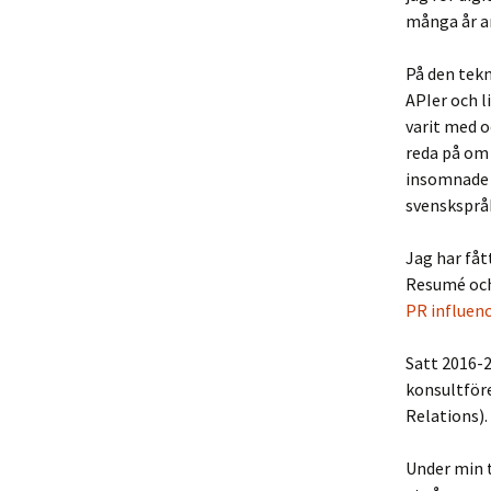
många år a
På den tekn
APIer och l
varit med oc
reda på om 
insomnad
svenskspråk
Jag har få
Resumé och 
PR influen
Satt 2016-2
konsultför
Relations).
Under min t