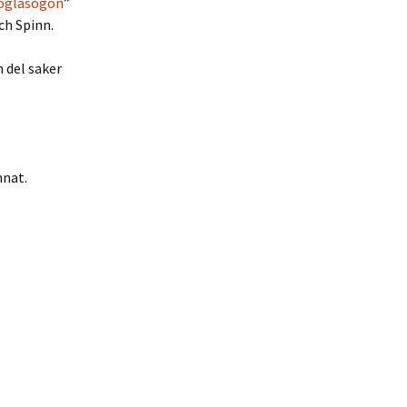
oglasögon
”
ch Spinn.
n del saker
nnat.