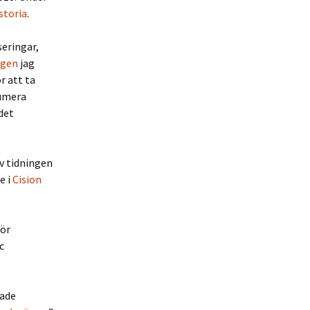
storia
.
seringar,
ngen
jag
r att ta
numera
 det
v tidningen
e i
Cision
för
c
tade